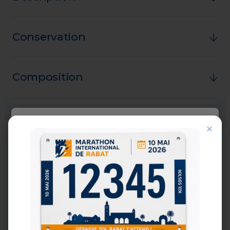
Conservation
Composition
Choisissez votre ville
×
Veuillez sélectionner votre ville pour
continuer
Casablanca